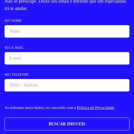
Não se preocupe. Deixe seu email e telefone que um especialista
irá te ajudar.
SEU NOME
SEU E-MAIL
SEU TELEFONE
Ao informar meus dados, eu concordo com a
Política de Privacidade
.
BUSCAR IMOVEIS